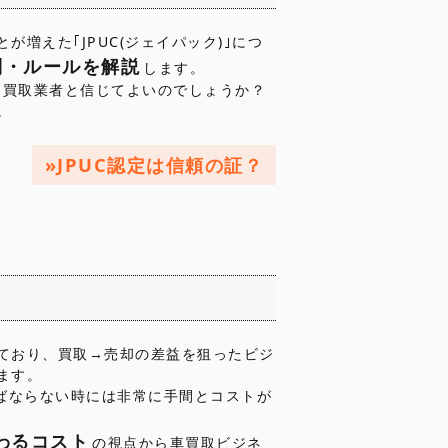
が増えた｢JPUC(ジェイパック)｣につ
制・ルールを解説
します。
良な買取業者と信じてよいのでしょうか？
。
JPUC認定は信頼の証？
ており、買取→売却の差益を狙ったビジ
ます。
ればならない時には非常に手間とコストが
わるコスト
の視点から車買取ビジネ