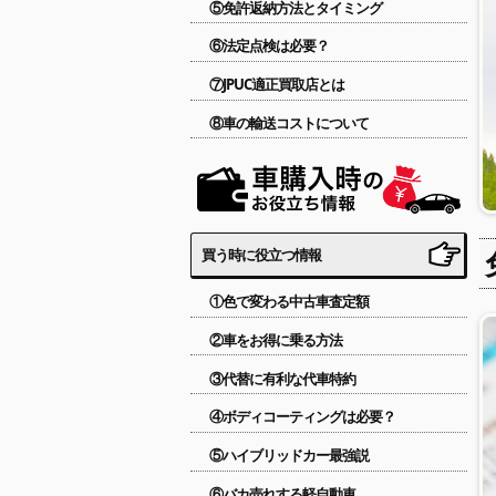
⑤免許返納方法とタイミング
⑥法定点検は必要？
⑦JPUC適正買取店とは
⑧車の輸送コストについて
買う時に役立つ情報
①色で変わる中古車査定額
②車をお得に乗る方法
③代替に有利な代車特約
④ボディコーティングは必要？
⑤ハイブリッドカー最強説
⑥バカ売れする軽自動車