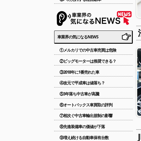
車業界の気になるNEWS
①メルカリでの中古車売買は危険
②ビッグモーターは推奨できる？
③2018年に1番売れた車
④改元で平成車は値落ち？
⑤3年落ち中古車が高騰
⑥オートバックス車買取の評判
⑦相次ぐ中古車輸出規制の影響
⑧先進装備車の価値が下落
⑨増え続ける自動車保有台数