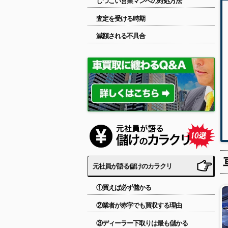
しつこい営業マンへの対処方法
査定を受ける時期
減額される不具合
元社員が語る儲けのカラクリ
①買えば必ず儲かる
②業者が赤字でも買収する理由
③ディーラー下取りは最も儲かる