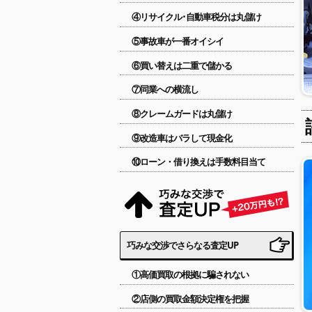
④リサイクル･自動車税分は丸儲け
⑤事故車が一番オイシイ
⑥買い替えは二重で儲かる
⑦同業への横流し
⑧クレームガードは丸儲け
⑨改造車はバラして現金化
⑩ローン・借り換えは手数料目当て
巧みな交渉でさらなる査定UP
①高価買取の根拠に騙されない
②店側の買取金額決定権を把握