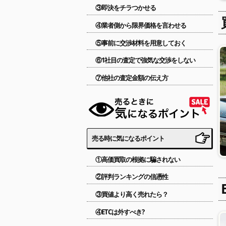
③即決をチラつかせる
④業者側から限界価格を言わせる
⑤事前に交渉材料を用意しておく
⑥1社目の査定で強気な交渉をしない
⑦他社の査定金額の伝え方
売る時に気になるポイント
①高価買取の根拠に騙されない
②評判ランキングの信憑性
③買値より高く売れたら？
④ETCは外すべき?