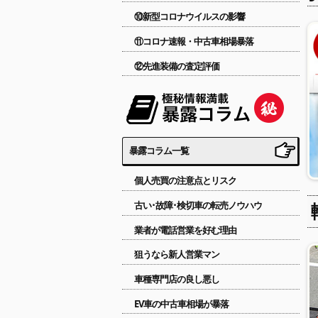
⑩新型コロナウイルスの影響
⑪コロナ速報・中古車相場暴落
⑫先進装備の査定評価
暴露コラム一覧
個人売買の注意点とリスク
古い･故障･検切車の転売ノウハウ
業者が電話営業を好む理由
狙うなら新人営業マン
車種専門店の良し悪し
EV車の中古車相場が暴落