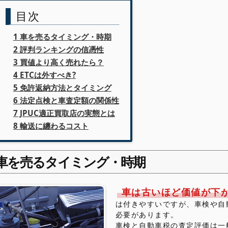
目次
1 車を売るタイミング・時期
2 評判ランキングの信憑性
3 買値より高く売れたら？
4 ETCは外すべき?
5 免許返納方法とタイミング
6 法定点検と車査定額の関係性
7 JPUC適正買取店の実態とは
8 輸送に纏わるコスト
車を売るタイミング・時期
車は古いほど価値が下
は付きやすいですが、車検や自
必要があります。
車検と自動車税の査定評価は一