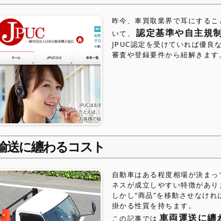
昨今、車買取業界で耳にすること
認定基準や自主規
いて、
JPUC認定を受けていれば優
審査や登録要件から紐解きます
輸送に纏わるコスト
自動車はある程度相場が決まっ
ネスが成立しやすい特徴があり
しかし“商品”を移動させなけ
掛かる性質を持ちます。
車両運送に纏
この記事では