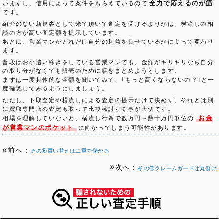
全力で応えるのが筋
いますし、信用によって案件をもらえているので
です。
紹介のない新規客として来て頂いて査定を受けるよりかは、横流しの相
談の方が高い査定額を提示しています。
あとは、営業マンがどれだけ自分の利益を乗せているかによって変わり
ます。
普段はお小遣い稼ぎをしている営業マンでも、金額がギリギリなら自分
の取り分がなくても販売のために話をまとめようとします。
まずは一度具体的な金額を聞いてみて、｢もっと高くならないの？｣と一
度確認してみるようにしましょう。
ただし、下取査定や横流しによる査定の提示だけで決めず、それとは別
に買取専門店の査定も取って比較検討する事が大切です。
お金
相場を理解していないと、横流し行為で数万円～数十万円単位の
が営業マンのポケット
に向かってしまう可能性があります。
前へ：
その⑥買い替えは二重で儲かる
次へ：
その⑧クレームガードは丸儲け