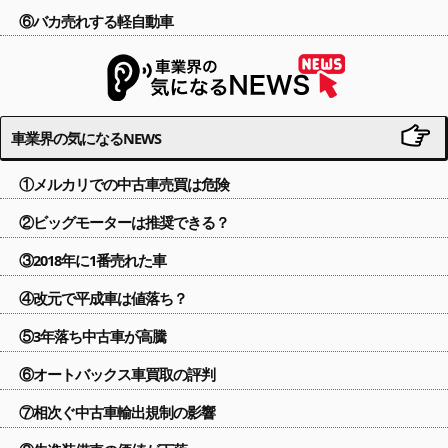
⑥バカ売れする軽自動車
車業界の気になるNEWS
①メルカリでの中古車売買は危険
②ビッグモーターは推奨できる？
③2018年に1番売れた車
④改元で平成車は値落ち？
⑤3年落ち中古車が高騰
⑥オートバックス車買取の評判
⑦相次ぐ中古車輸出規制の影響