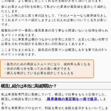
この場合、よく横流しをしてくれる方を紹介させて頂いております。
仮にお客さんが5社を比較して私がいた業者が最高値を提示して成約し
たとします。
こうした時に次に買う車の話をして、｢そのメーカーなら限界値引きし
てくれるディーラー紹介しますよ｣と伝えれば食いついてくる方が多い
です。
複数社の中で一番高い優良業者の言う事なら間違いないと信用を得られ
るメリットがあります。
このように車業界は横のつながりが非常に大切で、お互いに強い分野で
お客をそれぞれ紹介する助け合いの行為がよくあります。
ここまでをまとめると、販売店の営業マンは横流しをする事で次の3つ
のメリットがあります。
・販売のための商談もスムーズになり、成約率も高くなる
・自分の取り分を取ってお小遣い稼ぎできる
・購入を検討しているお客を紹介してもらえる
横流し紹介は本当に高値買取か？
私は車買取専門店に勤務していて、横流しで仕事をもらう立場でした。
限界価格の査定額を一発で提示
横流しの相談を受けた時は、
しま
す。
相手も車業界のプロなので、利益を乗せた金額を提示するとバレてしま