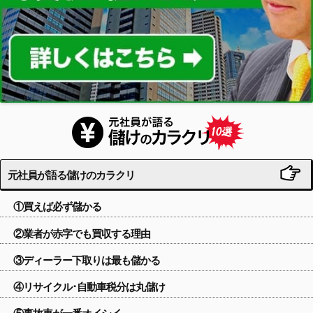
元社員が語る儲けのカラクリ
①買えば必ず儲かる
②業者が赤字でも買収する理由
③ディーラー下取りは最も儲かる
④リサイクル･自動車税分は丸儲け
⑤事故車が一番オイシイ