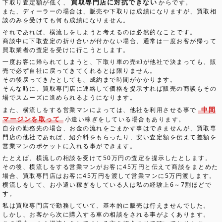
買取専門店に対抗できない
下取り査定額が低く、
からです。
また、ディーラーの場合は、販売や下取りは成績になりますが、買取相
談のみを受けても何も成績になりません。
それであれば、横流しをしようと考えるのは必然的なことです。
商談中に下取査定の折り合いが付かない場合、通常は一度お客が帰って
買取業者の査定を受けに行こうとします。
一度お客に帰られてしまうと、下取り車の売却が他社で決まっても、販
売で必ず自社に戻ってきてくれるとは限りません。
その後戻ってきたとしても、成約まで時間がかかります。
そんな時に、買取専門店に連絡して価格を提示すれば販売の商談もその
場でスムーズに進められるようになります。
中間
また、横流しをする営業マンによっては、他社を利用させる事で
マージンを取って
小遣い稼ぎをしている場合もあります。
自分の勤務先の場合、お金の流れをごまかす事はできませんが、買取専
門店の他社であれば、紹介料をもらったり、安い査定額を伝えて差額を
営業マンのポケットに入れる事ができます。
たとえば、横流しの相談を受けて50万円の査定を提示したとします。
その後、横流しをする営業マンがお客に45万円と伝えて商談をまとめた
場合、買取専門店はお客に45万円を渡して営業マンに5万円渡します。
横流しをして、お小遣い稼ぎをしている人は私の経験上6～7割ほどで
す。
私は買取専門店で勤務していて、基本的に販売は行えませんでした。
しかし、お客から次に購入する車の相談をされる事がよくあります。