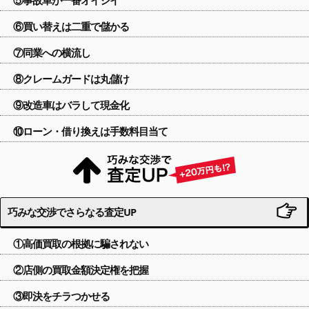
⑥買い替えは二重で儲かる
⑦同業への横流し
⑧クレームガードは丸儲け
⑨改造車はバラして現金化
⑩ローン・借り換えは手数料目当て
巧みな交渉でさらなる査定UP
①高価買取の根拠に騙されない
②店側の買取金額決定権を把握
③即決をチラつかせる