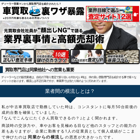
ディーラー営業マンから買取専門店を紹介されたら？
買取専門店は同業他社への営業も重要
ディーラーなどの販売業者は、自社の下取り査定で折り合いが付かない時は、仲の良い買取専門店を紹介する事で様々な
メリットがあります。横流しは不正行為ですが、車業界では当たり前のように行われています。
業者間の横流しとは？
私が中古車買取店で勤務していた時は、コンスタントに毎月50台前後の
成約台数を確保していました。
｢なんでこんなにたくさん買取できるの？｣とよく聞かれます。
商談時の交渉力や、車やお客を見極める目など他のスタッフとの能力の
差もありますが、企業に勤務する1人の従業員として個人成績がここま
同業からの横流し
で伸びたのは
の恩恵が大きかったです。