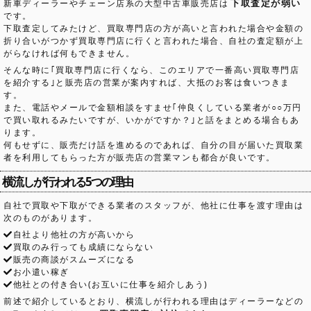
下取査定が弱い
新車ディーラーやチェーン店系の大型中古車販売店は
です。
下取査定してみたけど、買取専門店の方が高いと言われた場合や金額の
折り合いがつかず買取専門店に行くと言われた場合、自社の査定額が上
がらなければ何もできません。
そんな時に｢買取専門店に行くなら、このエリアで一番高い買取専門店
を紹介する｣と販売店の営業が案内すれば、大抵のお客は食いつきま
す。
また、電話やメールで金額相談をすませ｢仲良くしている業者が○○万円
で買い取れるみたいですが、いかがですか？｣と話をまとめる場合もあ
ります。
何もせずに、販売だけ話を進めるのであれば、自分の目が届いた買取業
者を利用してもらった方が販売店の営業マンも都合が良いです。
横流しが行われる5つの理由
自社で買取や下取ができる業者のスタッフが、他社に仕事を渡す理由は
次のものがあります。
自社より他社の方が高いから
買取のみ行っても成績にならない
販売の商談がスムーズになる
お小遣い稼ぎ
他社との付き合い(お互いに仕事を紹介しあう)
前述で紹介しているとおり、横流しが行われる理由はディーラーなどの