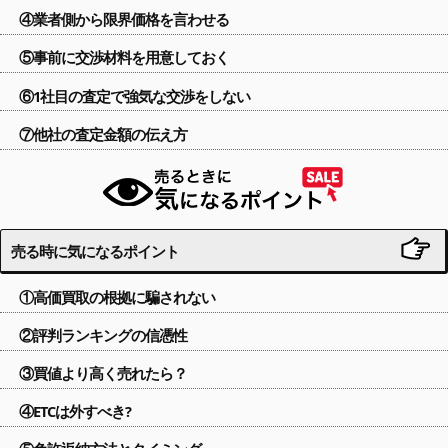
④業者側から限界価格を言わせる
⑤事前に交渉材料を用意しておく
⑥1社目の査定で強気な交渉をしない
⑦他社の査定金額の伝え方
売る時に気になるポイント
①高価買取の根拠に騙されない
②評判ランキングの信憑性
③買値より高く売れたら？
④ETCは外すべき?