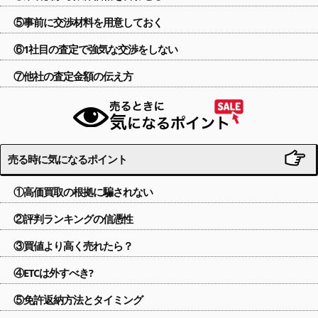
⑤事前に交渉材料を用意しておく
⑥1社目の査定で強気な交渉をしない
⑦他社の査定金額の伝え方
売る時に気になるポイント
①高価買取の根拠に騙されない
②評判ランキングの信憑性
③買値より高く売れたら？
④ETCは外すべき?
⑤免許返納方法とタイミング