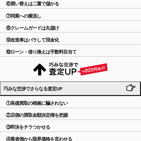
⑥買い替えは二重で儲かる
⑦同業への横流し
⑧クレームガードは丸儲け
⑨改造車はバラして現金化
⑩ローン・借り換えは手数料目当て
巧みな交渉でさらなる査定UP
①高価買取の根拠に騙されない
②店側の買取金額決定権を把握
③即決をチラつかせる
④業者側から限界価格を言わせる