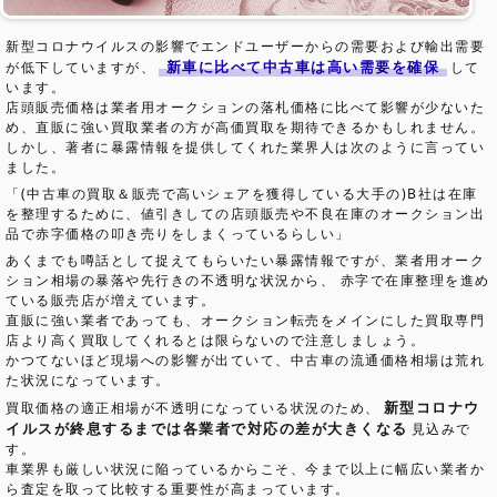
新型コロナウイルスの影響でエンドユーザーからの需要および輸出需要
新車に比べて中古車は高い需要を確保
が低下していますが、
して
います。
店頭販売価格は業者用オークションの落札価格に比べて影響が少ないた
め、直販に強い買取業者の方が高価買取を期待できるかもしれません。
しかし、著者に暴露情報を提供してくれた業界人は次のように言ってい
ました。
「(中古車の買取＆販売で高いシェアを獲得している大手の)B社は在庫
を整理するために、値引きしての店頭販売や不良在庫のオークション出
品で赤字価格の叩き売りをしまくっているらしい」
あくまでも噂話として捉えてもらいたい暴露情報ですが、業者用オーク
ション相場の暴落や先行きの不透明な状況から、 赤字で在庫整理を進め
ている販売店が増えています。
直販に強い業者であっても、オークション転売をメインにした買取専門
店より高く買取してくれるとは限らないので注意しましょう。
かつてないほど現場への影響が出ていて、中古車の流通価格相場は荒れ
た状況になっています。
新型コロナウ
買取価格の適正相場が不透明になっている状況のため、
イルスが終息するまでは各業者で対応の差が大きくなる
見込みで
す。
車業界も厳しい状況に陥っているからこそ、今まで以上に幅広い業者か
ら査定を取って比較する重要性が高まっています。