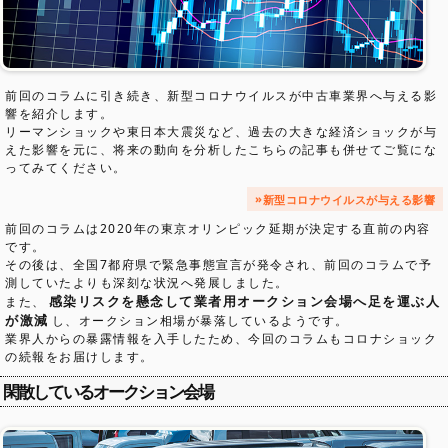
前回のコラムに引き続き、新型コロナウイルスが中古車業界へ与える影
響を紹介します。
リーマンショックや東日本大震災など、過去の大きな経済ショックが与
えた影響を元に、将来の動向を分析したこちらの記事も併せてご覧にな
ってみてください。
新型コロナウイルスが与える影響
前回のコラムは2020年の東京オリンピック延期が決定する直前の内容
です。
その後は、全国7都府県で緊急事態宣言が発令され、前回のコラムで予
測していたよりも深刻な状況へ発展しました。
感染リスクを懸念して業者用オークション会場へ足を運ぶ人
また、
が激減
し、オークション相場が暴落しているようです。
業界人からの暴露情報を入手したため、今回のコラムもコロナショック
の続報をお届けします。
閑散しているオークション会場