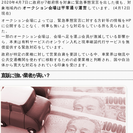
2020年4月7日に政府が7都府県を対象に緊急事態宣言を出した後も、対
オークション会場は平常通り運営
象地域内の
しています。 (4月12日
現在)
オークション会場によっては、緊急事態宣言に対する方針等の情報をHP
に公開することなく、何事も無いような対応をしている所も見られまし
た。
一部のオークション会場は、会場へ足を運ぶ会員が激減している影響か
ら、本来は有料サービスのオンライン入札と現車確認代行サービスを無
償提供する緊急対応をしています。
政府が特定の業種に対して営業自粛を要請している中、車業界は物流や
公共交通機関を使わずに移動するための必要業種と判断され、国や自治
体から寛大な対応をされている印象を受けます。
直販に強い業者が高い？