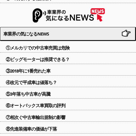
車業界の気になるNEWS
①メルカリでの中古車売買は危険
②ビッグモーターは推奨できる？
③2018年に1番売れた車
④改元で平成車は値落ち？
⑤3年落ち中古車が高騰
⑥オートバックス車買取の評判
⑦相次ぐ中古車輸出規制の影響
⑧先進装備車の価値が下落