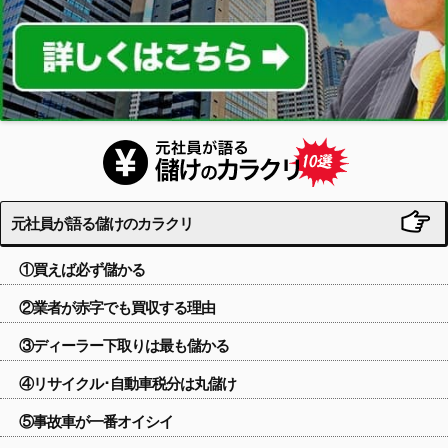
元社員が語る儲けのカラクリ
①買えば必ず儲かる
②業者が赤字でも買収する理由
③ディーラー下取りは最も儲かる
④リサイクル･自動車税分は丸儲け
⑤事故車が一番オイシイ