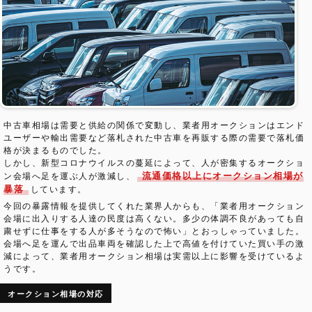
中古車相場は需要と供給の関係で変動し、業者用オークションはエンド
ユーザーや輸出需要など落札された中古車を再販する際の需要で落札価
格が決まるものでした。
しかし、新型コロナウイルスの蔓延によって、人が密集するオークショ
流通価格以上にオークション相場が
ン会場へ足を運ぶ人が激減し、
暴落
しています。
今回の暴露情報を提供してくれた業界人からも、「業者用オークション
会場に出入りする人達の民度は高くない。多少の体調不良があっても自
粛せずに仕事をする人が多そうなので怖い」とおっしゃっていました。
会場へ足を運んで出品車両を確認した上で高値を付けていた買い手の激
減によって、業者用オークション相場は実需以上に影響を受けているよ
うです。
オークション相場の対応