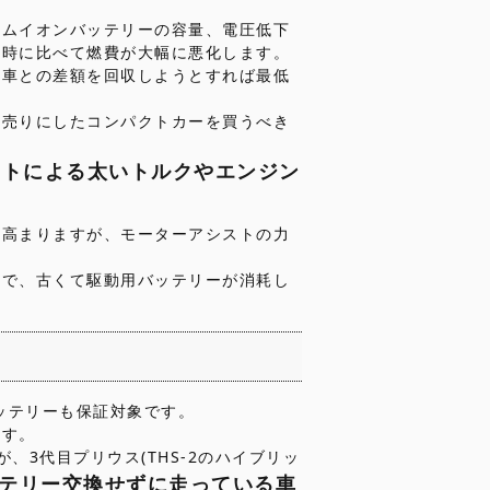
ウムイオンバッテリーの容量、電圧低下
当時に比べて燃費が大幅に悪化します。
ン車との差額を回収しようとすれば最低
を売りにしたコンパクトカーを買うべき
ストによる太いトルクやエンジン
は高まりますが、モーターアシストの力
ので、古くて駆動用バッテリーが消耗し
ッテリーも保証対象です。
ます。
3代目プリウス(THS-2のハイブリッ
ッテリー交換せずに走っている車