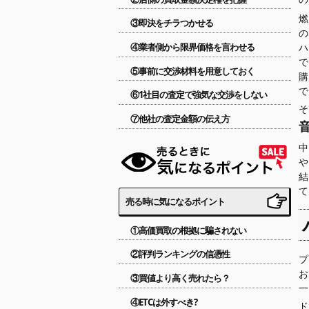
③即決をチラつかせる
④業者側から限界価格を言わせる
で
⑤事前に交渉材料を用意しておく
⑥1社目の査定で強気な交渉をしない
⑦他社の査定金額の伝え方
売る時に気になるポイント
①高価買取の根拠に騙されない
②評判ランキングの信憑性
プ
③買値より高く売れたら？
一
④ETCは外すべき?
ド