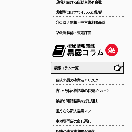
⑨増え続ける自動車保有台数
⑩新型コロナウイルスの影響
⑪コロナ速報・中古車相場暴落
⑫先進装備の査定評価
暴露コラム一覧
個人売買の注意点とリスク
古い･故障･検切車の転売ノウハウ
業者が電話営業を好む理由
狙うなら新人営業マン
車種専門店の良し悪し
EV車の中古車相場が暴落