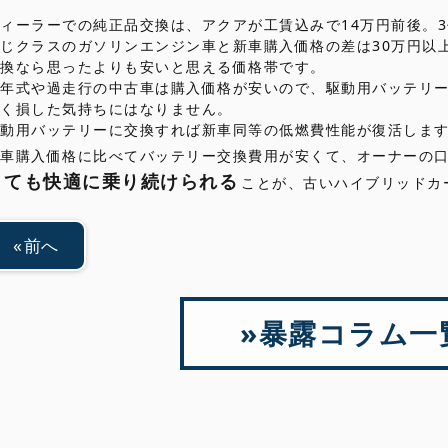
ィーラーでの純正品交換は、アクアが工賃込みで14万円前後。3
同じクラスのガソリンエンジン車と新車購入価格の差は30万円以
交換なら思ったよりも安いと思える価格帯です。
低年式や過走行の中古車は購入価格が安いので、駆動用バッテリ
きく損した気持ちにはなりません。
駆動用バッテリーに交換すれば新車同等の低燃費性能が復活しま
新車購入価格に比べてバッテリー交換費用が安くて、オーナーの
くても快適に乗り続けられる
ことが、古いハイブリッドカ
前へ
暴露コラム一