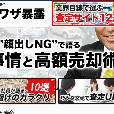
要？
と寿命