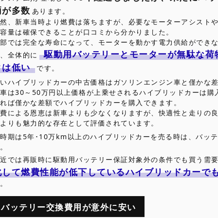
両が多数
あります。
当然、新車当時より燃費は落ちますが、必要なモーターアシストや
ー容量は確保できることが口コミから分かりました。
一部では完全な寿命になって、モーターを動かす電力供給ができ
駆動用バッテリーとモーターが無駄な荷
が、全体的に
クは低い
です。
古いハイブリッドカーの中古価格はガソリンエンジン車と僅かな
車は30～50万円以上価格が上乗せされるハイブリッドカーは
あれば僅かな差額でハイブリッドカーを購入できます。
燃費による恩恵は新車よりも少なくなりますが、快適性と走りの
車よりも魅力的な存在として評価されています。
時期は5年･10万km以上のハイブリッドカーを売る時は、バッ
た。
最近では再販時に駆動用バッテリー保証対象外の条件でも買う需
化して燃費性能が低下しているハイブリッドカーで
す。
バッテリー交換費用が意外に安い