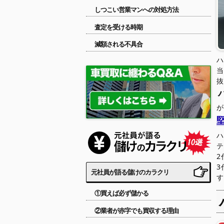
しつこい営業マンへの対処方法
査定を受ける時期
減額される不具合
ハ
3
元社員が語る儲けのカラクリ
①買えば必ず儲かる
②業者が赤字でも買収する理由