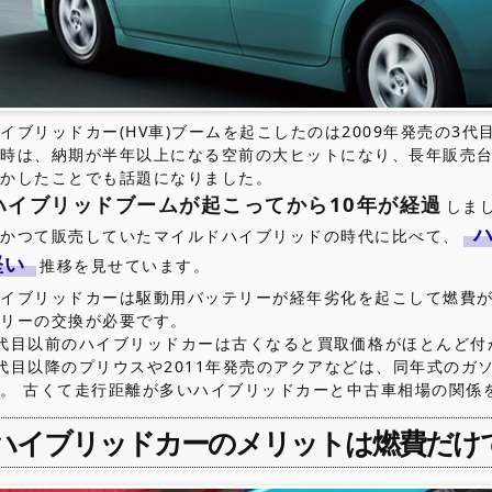
イブリッドカー(HV車)ブームを起こしたのは2009年発売の3代目
当時は、納期が半年以上になる空前の大ヒットになり、長年販売
抜かしたことでも話題になりました。
ハイブリッドブームが起こってから10年が経過
しま
がかつて販売していたマイルドハイブリッドの時代に比べて、
堅い
推移を見せています。
ハイブリッドカーは駆動用バッテリーが経年劣化を起こして燃費
テリーの交換が必要です。
2代目以前のハイブリッドカーは古くなると買取価格がほとんど付
代目以降のプリウスや2011年発売のアクアなどは、同年式のガ
す。 古くて走行距離が多いハイブリッドカーと中古車相場の関係
ハイブリッドカーのメリットは燃費だけ