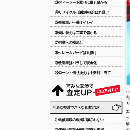
③ディーラー下取りは最も儲かる
④リサイクル･自動車税分は丸儲け
⑤事故車が一番オイシイ
⑥買い替えは二重で儲かる
⑦同業への横流し
⑧クレームガードは丸儲け
⑨改造車はバラして現金化
⑩ローン・借り換えは手数料目当て
ハ
充
巧みな交渉でさらなる査定UP
①高価買取の根拠に騙されない
最
②店側の買取金額決定権を把握