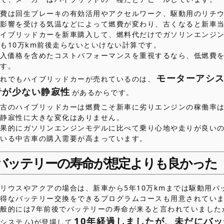
燃費は回生ブレーキの有効活用やアクセルワーク、駆動用のリチ
の影響を受ける気温などによって燃費が変わり、古くなると新車
ハイブリッドカーを新車購入して、燃料代だけでガソリンエンジ
も10万km前後走らないといけない計算です。
購入価格を含めたコストパフォーマンスを重視するなら、低燃費
です。
モーターアシ
それでもハイブリッドカーが売れているのは、
音が少ない静寂性
があるからです。
中古のハイブリッドカーは燃費こそ新車に劣りエンジンの稼働率
や静寂性に大きな変化はありません。
結果的にガソリンエンジンモデルに比べて乗り心地や走りが良い
ている中古車の購入需要が高まっています。
バッテリーの寿命が想定よりも良かった
リウスやアクアの場合は、新車から5年10万kmまでは駆動用バ
お得なバッテリー交換をできるプログラムコースも用意されてい
般的には7年前後でバッテリーの寿命が来ると言われていましたが、
10年経過しましたが、未だにバ
システム)が登場して