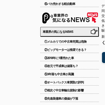
⑥バカ売れする軽自動車
デ
車業界の気になるNEWS
①メルカリでの中古車売買は危険
②ビッグモーターは推奨できる？
③2018年に1番売れた車
④改元で平成車は値落ち？
⑤3年落ち中古車が高騰
⑥オートバックス車買取の評判
⑦相次ぐ中古車輸出規制の影響
⑧先進装備車の価値が下落