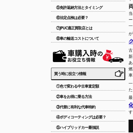
⑤免許返納方法とタイミング
⑥法定点検は必要？
⑦JPUC適正買取店とは
⑧車の輸送コストについて
新
買う時に役立つ情報
一
①色で変わる中古車査定額
②車をお得に乗る方法
③代替に有利な代車特約
④ボディコーティングは必要？
⑤ハイブリッドカー最強説